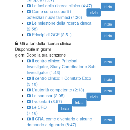
Le fasi della ricerca clinica (4:47)
Inizia
Come sono scoperti i
Inizia
potenziali nuovi farmaci (4:20)
Le milestone della ricerca clinica
Inizia
(2:58)
Principi di GCP (2:51)
Inizia
Gli attori della ricerca clinica
Disponibile in
giorni
giorni Dopo la tua iscrizione
Il centro clinico: Principal
Inizia
Investigator, Study Coordinator e Sub
Investigator (1:43)
Il centro clinico: il Comitato Etico
Inizia
(3:18)
L'autorità competente (2:13)
Inizia
Lo sponsor (2:05)
Inizia
I volontari (3:57)
Inizia
Le CRO
Inizia
(7:16)
Il CRA, come diventarlo e alcune
Inizia
domande a riguardo (8:47)