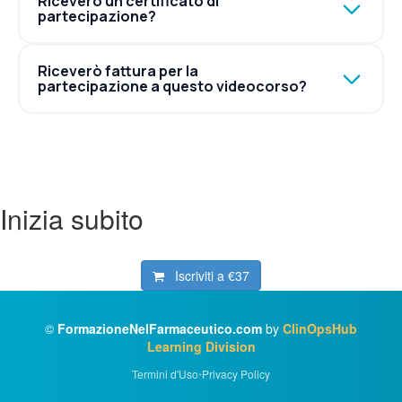
Riceverò un certificato di
partecipazione?
Riceverò fattura per la
partecipazione a questo videocorso?
Inizia subito
Iscriviti a
€37
©
FormazioneNelFarmaceutico.com
by
ClinOpsHub
Learning Division
Termini d'Uso
•
Privacy Policy