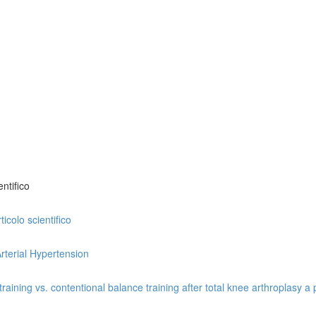
ntifico
icolo scientifico
rterial Hypertension
ining vs. contentional balance training after total knee arthroplasy a p