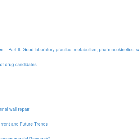
t– Part II: Good laboratory practice, metabolism, pharmacokinetics, saf
 of drug candidates
nal wall repair
urrent and Future Trends
’s Noncommercial Research?