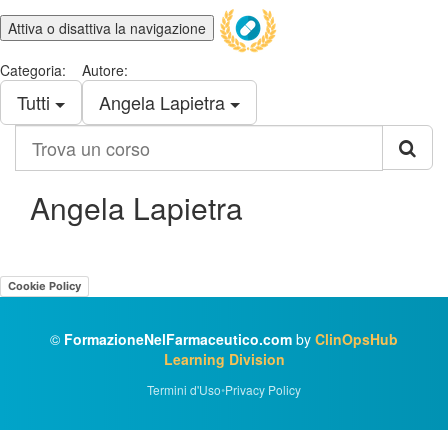
Attiva o disattiva la navigazione
Categoria:
Autore:
Tutti
Angela Lapietra
Trova
un
corso
Angela Lapietra
Cookie Policy
©
FormazioneNelFarmaceutico.com
by
ClinOpsHub
Learning Division
Termini d'Uso
•
Privacy Policy