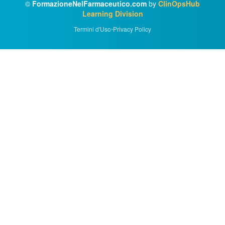
©
FormazioneNelFarmaceutico.com
by
ClinOpsHub
Learning Division
Termini d'Uso
•
Privacy Policy