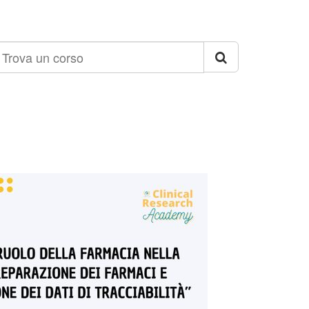
rova
n
orso