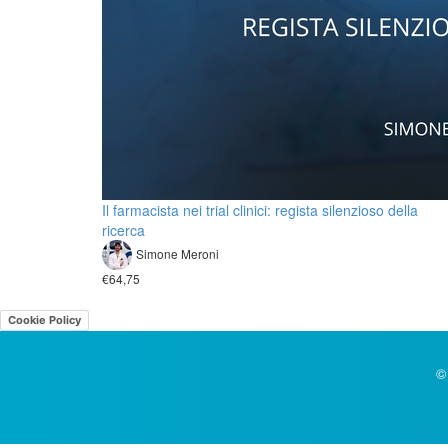
Il farmacista nei trial clinici: regista silenzioso della
ricerca
Simone Meroni
€64,75
Cookie Policy