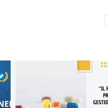
T
u
c