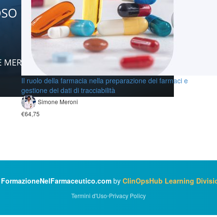
Il ruolo della farmacia nella preparazione dei farmaci e
gestione dei dati di tracciabilità
Simone Meroni
€64,75
©
FormazioneNelFarmaceutico.com
by
ClinOpsHub Learning Divisi
Termini d'Uso
•
Privacy Policy