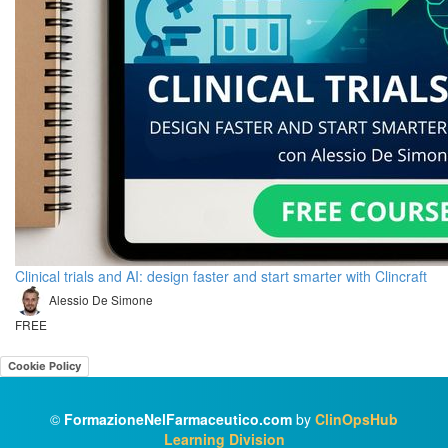
Clinical trials and AI: design faster and start smarter with Clincraft
Alessio De Simone
FREE
Cookie Policy
©
FormazioneNelFarmaceutico.com
by
ClinOpsHub
Learning Division