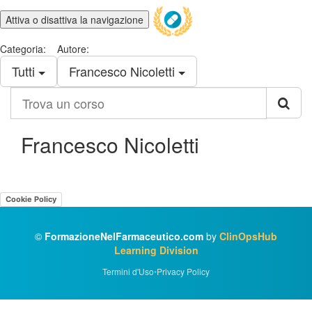
Attiva o disattiva la navigazione
Categoria:
Autore:
Tutti
Francesco Nicoletti
Trova
un
corso
Francesco Nicoletti
Cookie Policy
©
FormazioneNelFarmaceutico.com
by
ClinOpsHub
Learning Division
Termini d'Uso
•
Privacy Policy