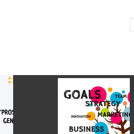
T
u
c