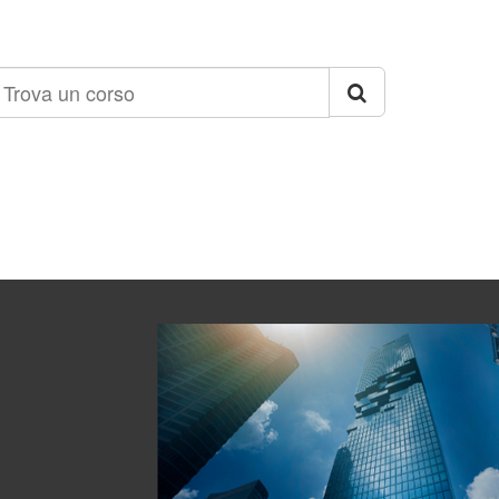
rova
n
orso