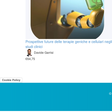
Prospettive future delle terapie geniche e cellulari negli
studi clinici
Davide Garrisi
€64,75
Cookie Policy