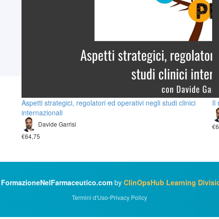
Aspetti strategici, regolatori ed operativi negli studi clinici
Il
internazionali
Davide Garrisi
€6
€64,75
©
FormazioneNelFarmaceutico.com
by
ClinOpsHub Learning Divisi
Termini d'Uso
•
Privacy Policy