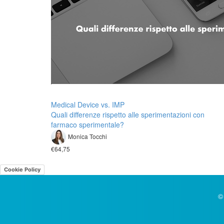
Medical Device vs. IMP
Quali differenze rispetto alle sperimentazioni con
farmaco sperimentale?
Monica Tocchi
€64,75
Cookie Policy