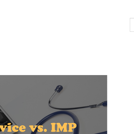
T
u
c