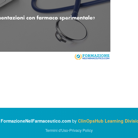
©
FormazioneNelFarmaceutico.com
by
ClinOpsHub Learning Divisi
Termini d'Uso
•
Privacy Policy