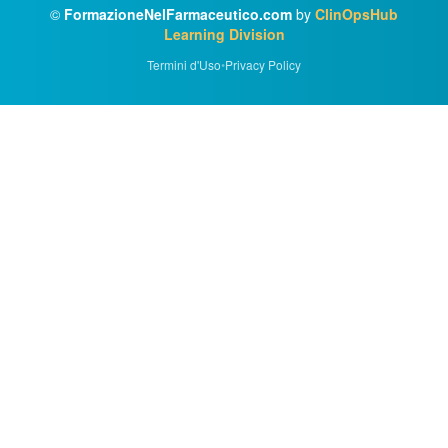
©
FormazioneNelFarmaceutico.com
by
ClinOpsHub
Learning Division
Termini d'Uso
•
Privacy Policy