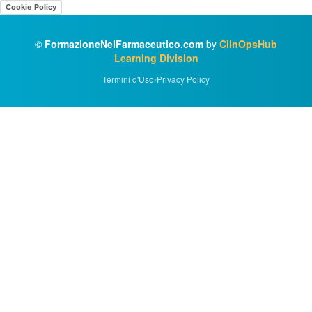
Cookie Policy
©
FormazioneNelFarmaceutico.com
by
ClinOpsHub
Learning Division
Termini d'Uso
•
Privacy Policy