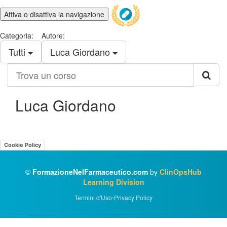
Attiva o disattiva la navigazione
Categoria:
Autore:
Tutti
Luca Giordano
Trova
un
corso
Luca Giordano
Cookie Policy
©
FormazioneNelFarmaceutico.com
by
ClinOpsHub
Learning Division
Termini d'Uso
•
Privacy Policy