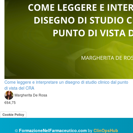
Come leggere e interpretare un disegno di studio clinico dal punto
di vista del CRA
Margherita De Rosa
€64,75
Cookie Policy
©
FormazioneNelFarmaceutico.com
by
ClinOpsHub