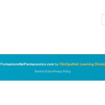
T
u
c
©
FormazioneNelFarmaceutico.com
by
ClinOpsHub Learning Divisi
Termini d'Uso
•
Privacy Policy