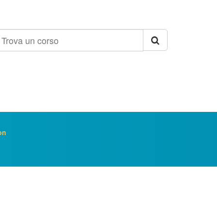
rova
n
orso
on