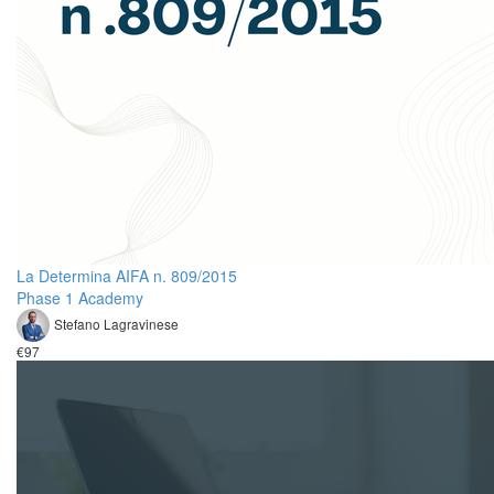
La Determina AIFA n. 809/2015
Phase 1 Academy
Stefano Lagravinese
€97