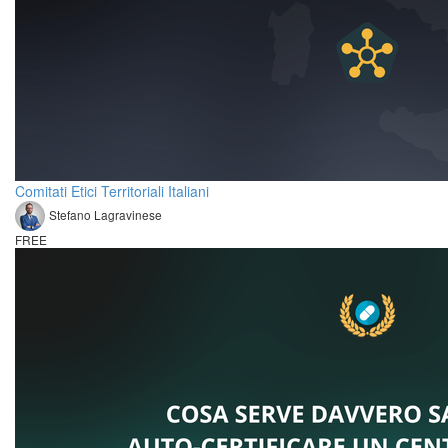
Comitati Etici Territoriali Italiani
Stefano Lagravinese
FREE