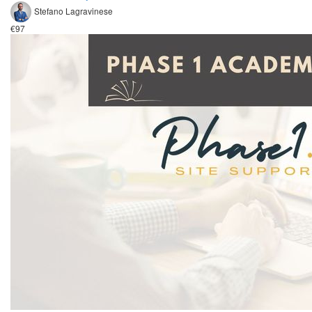
Stefano Lagravinese
€97