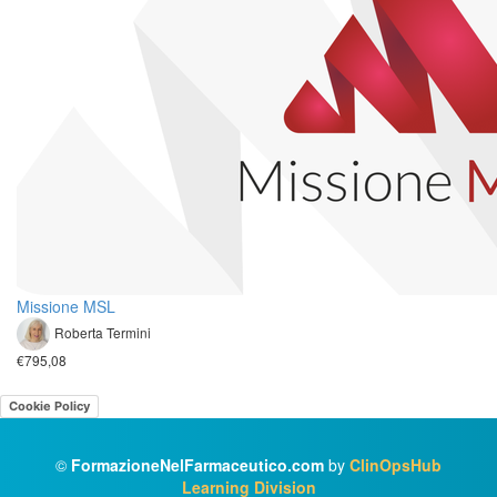
Missione MSL
Roberta Termini
€795,08
Cookie Policy
©
FormazioneNelFarmaceutico.com
by
ClinOpsHub
Learning Division