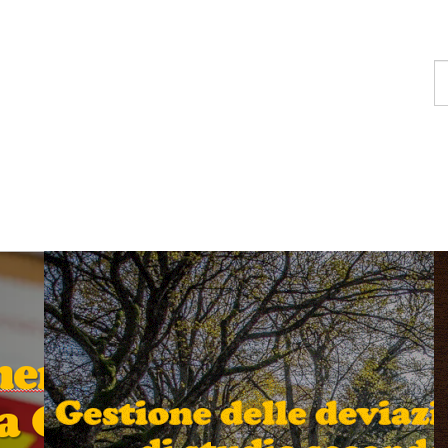
T
u
c