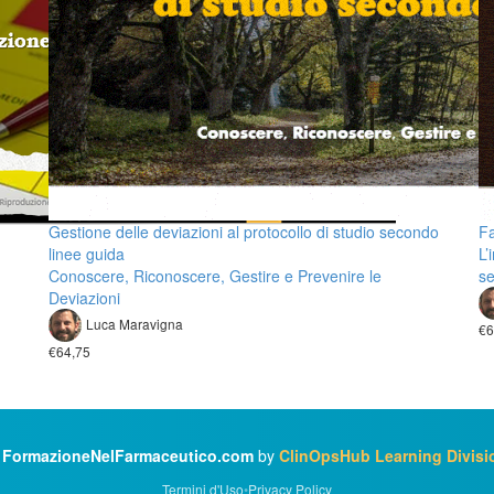
Gestione delle deviazioni al protocollo di studio secondo
Fa
linee guida
L’
Conoscere, Riconoscere, Gestire e Prevenire le
se
Deviazioni
Luca Maravigna
€6
€64,75
©
FormazioneNelFarmaceutico.com
by
ClinOpsHub Learning Divisi
Termini d'Uso
•
Privacy Policy