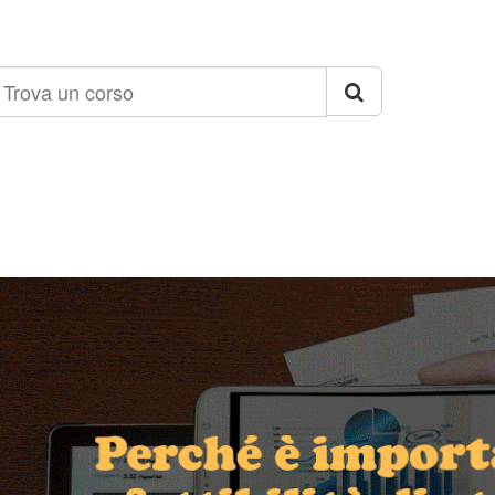
rova
n
orso