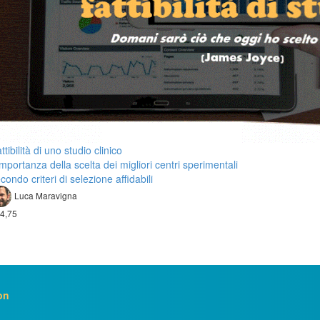
ttibilità di uno studio clinico
importanza della scelta dei migliori centri sperimentali
condo criteri di selezione affidabili
Luca Maravigna
4,75
on