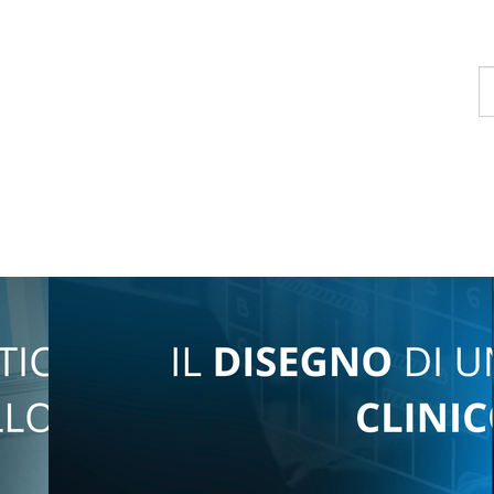
T
u
c