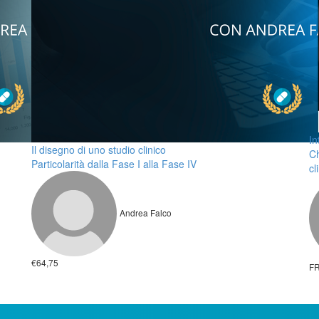
In
Il disegno di uno studio clinico
Ch
Particolarità dalla Fase I alla Fase IV
cl
Andrea Falco
€64,75
F