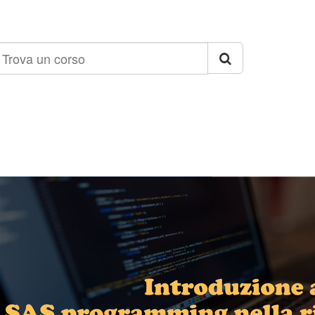
rova
n
orso