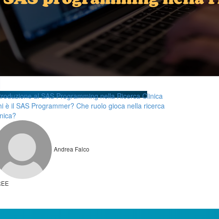
troduzione al SAS Programming nella Ricerca Clinica
i è il SAS Programmer? Che ruolo gioca nella ricerca
inica?
Andrea Falco
REE