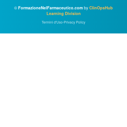
©
FormazioneNelFarmaceutico.com
by
ClinOpsHub
Learning Division
Termini d'Uso
•
Privacy Policy